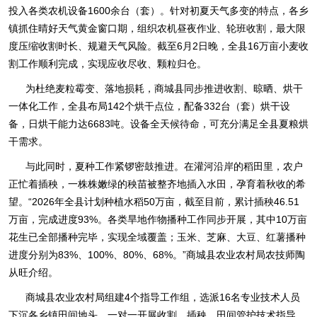
投入各类农机设备1600余台（套）。针对初夏天气多变的特点，各乡
镇抓住晴好天气黄金窗口期，组织农机昼夜作业、轮班收割，最大限
度压缩收割时长、规避天气风险。截至6月2日晚，全县16万亩小麦收
割工作顺利完成，实现应收尽收、颗粒归仓。
为杜绝麦粒霉变、落地损耗，商城县同步推进收割、晾晒、烘干
一体化工作，全县布局142个烘干点位，配备332台（套）烘干设
备，日烘干能力达6683吨。设备全天候待命，可充分满足全县夏粮烘
干需求。
与此同时，夏种工作紧锣密鼓推进。在灌河沿岸的稻田里，农户
正忙着插秧，一株株嫩绿的秧苗被整齐地插入水田，孕育着秋收的希
望。“2026年全县计划种植水稻50万亩，截至目前，累计插秧46.51
万亩，完成进度93%。各类旱地作物播种工作同步开展，其中10万亩
花生已全部播种完毕，实现全域覆盖；玉米、芝麻、大豆、红薯播种
进度分别为83%、100%、80%、68%。”商城县农业农村局农技师陶
从旺介绍。
商城县农业农村局组建4个指导工作组，选派16名专业技术人员
下沉各乡镇田间地头，一对一开展收割、插秧、田间管护技术指导。