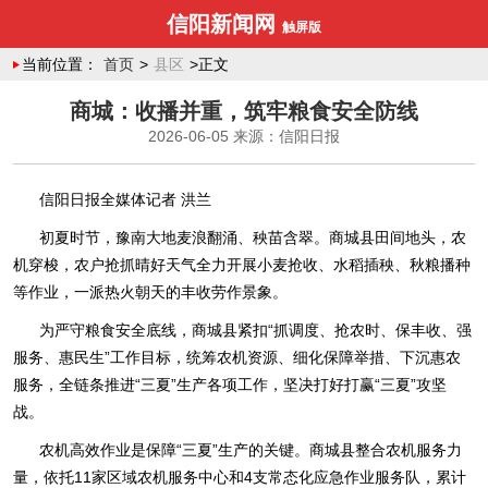
信阳新闻网
触屏版
当前位置：
首页
>
县区
>正文
商城：收播并重，筑牢粮食安全防线
2026-06-05
来源：信阳日报
信阳日报全媒体记者 洪兰
初夏时节，豫南大地麦浪翻涌、秧苗含翠。商城县田间地头，农
机穿梭，农户抢抓晴好天气全力开展小麦抢收、水稻插秧、秋粮播种
等作业，一派热火朝天的丰收劳作景象。
为严守粮食安全底线，商城县紧扣“抓调度、抢农时、保丰收、强
服务、惠民生”工作目标，统筹农机资源、细化保障举措、下沉惠农
服务，全链条推进“三夏”生产各项工作，坚决打好打赢“三夏”攻坚
战。
农机高效作业是保障“三夏”生产的关键。商城县整合农机服务力
量，依托11家区域农机服务中心和4支常态化应急作业服务队，累计