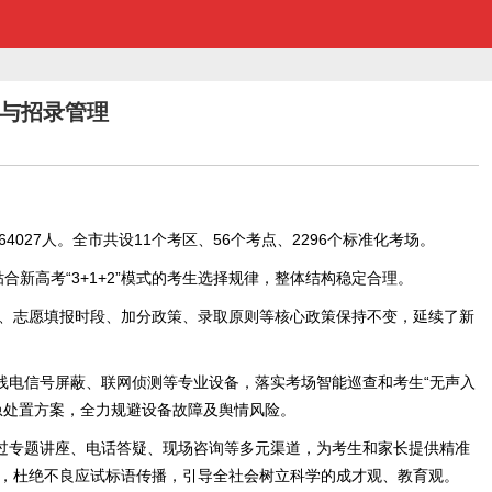
务与招录管理
027人。全市共设11个考区、56个考点、2296个标准化考场。
，贴合新高考“3+1+2”模式的考生选择规律，整体结构稳定合理。
间、志愿填报时段、加分政策、录取原则等核心政策保持不变，延续了新
线电信号屏蔽、联网侦测等专业设备，落实考场智能巡查和考生“无声入
急处置方案，全力规避设备故障及舆情风险。
过专题讲座、电话答疑、现场咨询等多元渠道，为考生和家长提供精准
，杜绝不良应试标语传播，引导全社会树立科学的成才观、教育观。