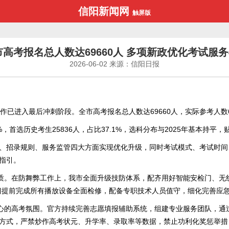
信阳新闻网
触屏版
我市高考报名总人数达69660人 多项新政优化考试服
2026-06-02
来源：信阳日报
作已进入最后冲刺阶段。全市高考报名总人数达69660人，实际参考人数64
，首选历史考生25836人，占比37.1%，选科分布与2025年基本持平
评价、招录规则、服务监管四大方面实现优化升级，同时考试模式、考试时
指引。
质。在防舞弊工作上，我市全面升级技防体系，配齐用好智能安检门、无
门提前完成所有播放设备全面检修，配备专职技术人员值守，细化完善应
心的高考氛围。官方持续完善志愿填报辅助系统，组建专业服务团队，通
方式，严禁炒作高考状元、升学率、录取率等数据，禁止功利化奖惩举措