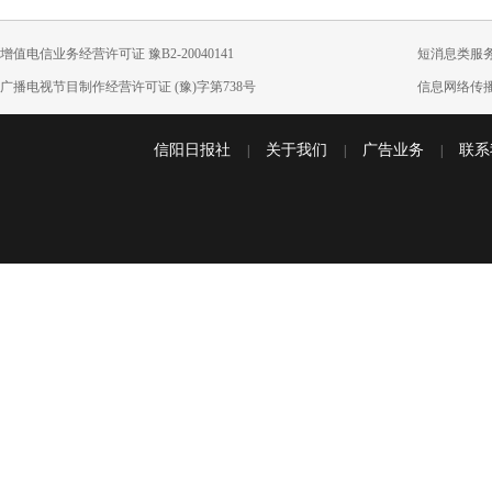
增值电信业务经营许可证 豫B2-20040141
短消息类服务接
广播电视节目制作经营许可证 (豫)字第738号
信息网络传播
信阳日报社
关于我们
广告业务
联系
|
|
|