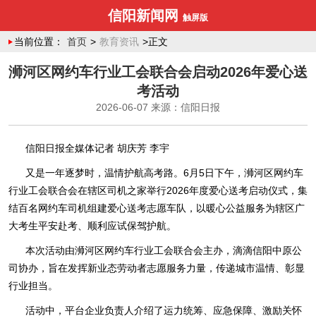
信阳新闻网
触屏版
当前位置：
首页
>
教育资讯
>正文
浉河区网约车行业工会联合会启动2026年爱心送
考活动
2026-06-07
来源：信阳日报
信阳日报全媒体记者 胡庆芳 李宇
又是一年逐梦时，温情护航高考路。6月5日下午，浉河区网约车
行业工会联合会在辖区司机之家举行2026年度爱心送考启动仪式，集
结百名网约车司机组建爱心送考志愿车队，以暖心公益服务为辖区广
大考生平安赴考、顺利应试保驾护航。
本次活动由浉河区网约车行业工会联合会主办，滴滴信阳中原公
司协办，旨在发挥新业态劳动者志愿服务力量，传递城市温情、彰显
行业担当。
活动中，平台企业负责人介绍了运力统筹、应急保障、激励关怀