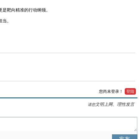
更是靶向精准的行动纲领。
担当。
您尚未登录！
登陆
文明上网、理性发言
请您