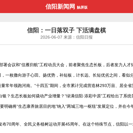
信阳新闻网
触屏版
信阳：一日落双子 下活满盘棋
2026-06-07
来源：信阳日报
员部署会议和“信雁归航”工程动员大会，前者聚焦生态长板，后者发力人才
山川，一枚撒向游子心田。扬优势，补短板，计长远。长短优劣之间，看似
量常年领跑河南。“十四五”期间，全市累计完成营造林293万亩、居全省
银？生态长板如何撬动产业增量？“绿满信阳·添彩中原”工程给出了系统
纲要明确将“生态康养旅居目的地”纳入“两城三地一枢纽”发展定位，并在
召发布70周年、全民义务植树运动开展45周年。在这个特殊节点，信阳以