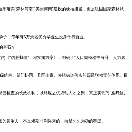
落实“森林河南”“美丽河南”建设的硬核担当，更是巩固国家森林城
校学子，每年有6万余名优秀毕业生投身千行百业。
归的基石？
的《“信雁归航”工程实施方案》，明确了“人口规模稳中有升、人力素
市级统筹、部门协同、县区主责、乡镇街道落实的四级联动责任体系。目
督促检查的长效机制，以环境之优撬动人才之聚，真正实现“引雁归航、
正的竞争力，不是短期冲刺得来的，而是久久为功的积淀。