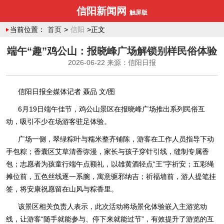
信阳新闻网
触屏版
当前位置：
首页
>
信阳
>正文
端午“趣”鸡公山：报晓峰广场解锁别样民俗体验
2026-06-22
来源：信阳日报
信阳日报全媒体记者 聂品 文/图
6月19日端午佳节，鸡公山景区在报晓峰广场推出系列民俗互
动，吸引不少在场游客驻足体验。
广场一侧，翠绿粽叶与糯米整齐铺陈，游客在工作人员指导下动
手包粽；香囊区艾草清香弥漫，家长与孩子穿针引线，缝制专属香
包；志愿者为孩童行端午点额礼，以雄黄酒轻点“王”字祈安；五彩绳
摊位前，五色丝线逐一系腕，寓意驱邪纳吉；祈福墙前，游人提笔挂
签，将安康祝愿留在山风与粽香里。
该景区相关负责人表示，此次活动将场景化体验嵌入主游览动
线，让游客“随手就能参与、停下来就能过节”，有效提升了游览的互