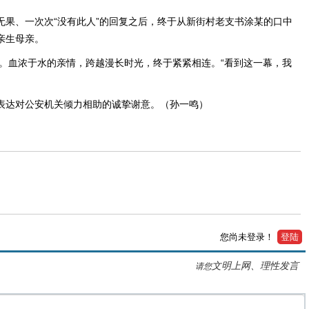
果、一次次“没有此人”的回复之后，终于从新街村老支书涂某的口中
亲生母亲。
。血浓于水的亲情，跨越漫长时光，终于紧紧相连。“看到这一幕，我
以表达对公安机关倾力相助的诚挚谢意。（孙一鸣）
您尚未登录！
登陆
文明上网、理性发言
请您