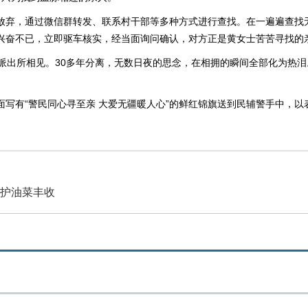
放弃，通过微信群转发、联系村干部等多种方式进行查找。在一遍遍查找无
警兴奋不已，立即驱车核实，经当面询问确认，对方正是黄女士苦苦寻找的
派出所相见。30多年分离，无数日夜的思念，在相拥的瞬间全部化为热泪
写有“警民同心寻至亲 大爱无疆暖人心”的鲜红锦旗送到民辅警手中，
守护油菜丰收