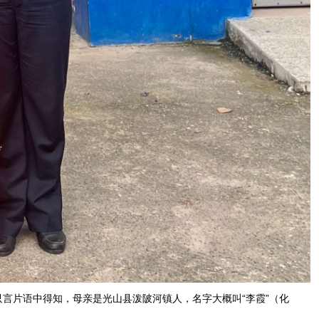
言片语中得知，母亲是光山县泼陂河镇人，名字大概叫“李霞”（化