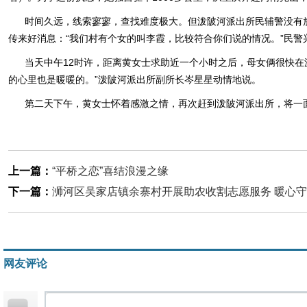
时间久远，线索寥寥，查找难度极大。但泼陂河派出所民辅警没有
传来好消息：“我们村有个女的叫李霞，比较符合你们说的情况。”民
当天中午12时许，距离黄女士求助近一个小时之后，母女俩很快在
的心里也是暖暖的。”泼陂河派出所副所长岑星星动情地说。
第二天下午，黄女士怀着感激之情，再次赶到泼陂河派出所，将一面
上一篇：
“平桥之恋”喜结浪漫之缘
下一篇：
浉河区吴家店镇余寨村开展助农收割志愿服务 暖心
网友评论