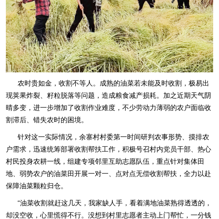
农时贵如金，收割不等人。成熟的油菜若未能及时收割，极易出
现荚果炸裂、籽粒脱落等问题，造成粮食减产损耗。加之近期天气阴
晴多变，进一步增加了收割作业难度，不少劳动力薄弱的农户面临收
割滞后、错失农时的困境。
针对这一实际情况，余寨村村委第一时间研判农事形势、摸排农
户需求，迅速统筹部署收割帮扶工作，积极号召村内党员干部、热心
村民投身农耕一线，组建专项邻里互助志愿队伍，重点针对集体田
地、弱势农户的油菜田开展一对一、点对点无偿收割帮扶，全力以赴
保障油菜颗粒归仓。
“油菜收割就赶这几天，我家缺人手，看着满地油菜熟得透透的，
却没空收，心里慌得不行。没想到村里志愿者主动上门帮忙，一分钱