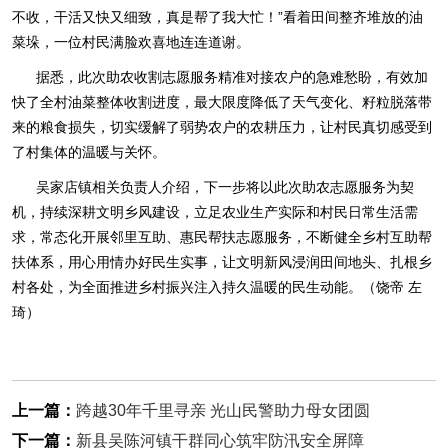
不收，干活又快又细致，真是帮了我大忙！”看着田间整齐堆放的油
菜垛，一位村民满脸欢喜地连连道谢。
据悉，此次助农收割志愿服务精准对接农户的急难愁盼，有效加
快了全村油菜整体收割进度，最大限度降低了天气变化、籽粒脱落带
来的粮食损失，切实缓解了弱势农户的农耕压力，让村民真切感受到
了村集体的温暖与关怀。
吴家店镇相关负责人介绍，下一步将以此次助农志愿服务为契
机，持续深耕文明乡风建设，立足农业生产实际和村民日常生活需
求，常态化开展邻里互助、惠民帮扶志愿服务，不断健全乡村互助帮
扶体系，用心用情办好民生实事，让文明新风浸润田间地头、扎根乡
村各处，为全面推进乡村振兴注入持久温暖的民生动能。（饶帝 左
琦）
上一篇：
跨越30年千里寻亲 光山民警助力母女团圆
下一篇：
新县吴陈河镇干群同心筑牢防汛安全屏障