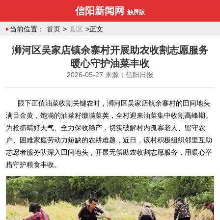
信阳新闻网
触屏版
当前位置：
首页
>
县区
>正文
浉河区吴家店镇余寨村开展助农收割志愿服务
暖心守护油菜丰收
2026-05-27
来源：信阳日报
眼下正值油菜收割关键农时，浉河区吴家店镇余寨村的田间地头
满目金黄，饱满的油菜籽缀满菜荚，全村迎来油菜集中收割高峰期。
为抢抓晴好天气、全力保收稳产，切实破解村内孤寡老人、留守农
户、困难家庭劳动力短缺的农耕难题，近日，该村积极组织邻里互助
志愿者服务队深入田间地头，开展无偿助农收割志愿服务，用暖心举
措守护粮食丰收。