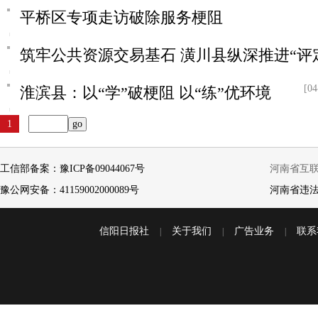
平桥区专项走访破除服务梗阻
筑牢公共资源交易基石 潢川县纵深推进“评
[04
淮滨县：以“学”破梗阻 以“练”优环境
1
工信部备案：豫ICP备09044067号
河南省互联网
豫公网安备：41159002000089号
河南省违
信阳日报社
关于我们
广告业务
联系
|
|
|