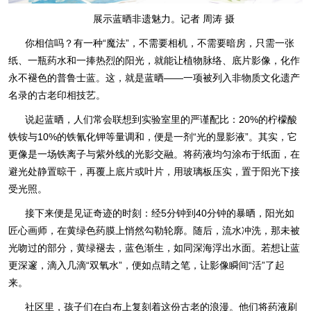
展示蓝晒非遗魅力。记者 周涛 摄
你相信吗？有一种“魔法”，不需要相机，不需要暗房，只需一张
纸、一瓶药水和一捧热烈的阳光，就能让植物脉络、底片影像，化作
永不褪色的普鲁士蓝。这，就是蓝晒——一项被列入非物质文化遗产
名录的古老印相技艺。
说起蓝晒，人们常会联想到实验室里的严谨配比：20%的柠檬酸
铁铵与10%的铁氰化钾等量调和，便是一剂“光的显影液”。其实，它
更像是一场铁离子与紫外线的光影交融。将药液均匀涂布于纸面，在
避光处静置晾干，再覆上底片或叶片，用玻璃板压实，置于阳光下接
受光照。
接下来便是见证奇迹的时刻：经5分钟到40分钟的暴晒，阳光如
匠心画师，在黄绿色药膜上悄然勾勒轮廓。随后，流水冲洗，那未被
光吻过的部分，黄绿褪去，蓝色渐生，如同深海浮出水面。若想让蓝
更深邃，滴入几滴“双氧水”，便如点睛之笔，让影像瞬间“活”了起
来。
社区里，孩子们在白布上复刻着这份古老的浪漫。他们将药液刷