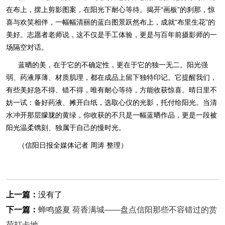
在布上，摆上剪影图案，在阳光下耐心等待。揭开“画板”的刹那，惊
喜与欢笑相伴，一幅幅清丽的蓝白图景跃然布上，成就“布里生花”的
美好。志愿者老师说，这不仅是手工体验，更是与百年前摄影师的一
场隔空对话。
蓝晒的美，在于它的不确定性，更在于它的独一无二。阳光强
弱、药液厚薄、材质肌理，都在成品上留下独特印记。它提醒我们，
有些美好急不得、错不得，唯有耐心等待，方能收获惊喜。晴日里不
妨一试：备好药液、摊开白纸，选取心仪的光影，托付给阳光。当清
水冲开那层朦胧的黄绿，你收获的不只是一幅蓝晒作品，更是一段被
阳光温柔镌刻、独属于自己的慢时光。
（信阳日报全媒体记者 周涛 整理）
上一篇：
没有了
下一篇：
蝉鸣盛夏 荷香满城——盘点信阳那些不容错过的赏
荷打卡地