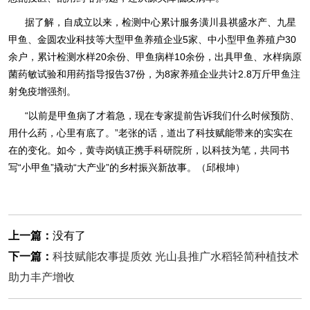
据了解，自成立以来，检测中心累计服务潢川县祺盛水产、九星
甲鱼、金圆农业科技等大型甲鱼养殖企业5家、中小型甲鱼养殖户30
余户，累计检测水样20余份、甲鱼病样10余份，出具甲鱼、水样病原
菌药敏试验和用药指导报告37份，为8家养殖企业共计2.8万斤甲鱼注
射免疫增强剂。
“以前是甲鱼病了才着急，现在专家提前告诉我们什么时候预防、
用什么药，心里有底了。”老张的话，道出了科技赋能带来的实实在
在的变化。如今，黄寺岗镇正携手科研院所，以科技为笔，共同书
写“小甲鱼”撬动“大产业”的乡村振兴新故事。（邱根坤）
上一篇：
没有了
下一篇：
科技赋能农事提质效 光山县推广水稻轻简种植技术
助力丰产增收