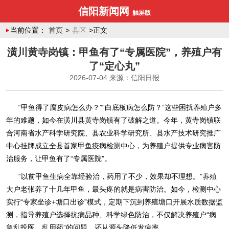
信阳新闻网
触屏版
当前位置：
首页
>
县区
>正文
潢川黄寺岗镇：甲鱼有了“专属医院”，养殖户有
了“定心丸”
2026-07-04
来源：信阳日报
“甲鱼得了腐皮病怎么办？”“白底板病怎么防？”这些困扰养殖户多
年的难题，如今在潢川县黄寺岗镇有了破解之道。今年，黄寺岗镇联
合河南省水产科学研究院、县农业科学研究所、县水产技术研究推广
中心挂牌成立全县首家甲鱼疫病检测中心，为养殖户提供专业病害防
治服务，让甲鱼有了“专属医院”。
“以前甲鱼生病全靠经验治，药用了不少，效果却不理想。”养殖
大户老张养了十几年甲鱼，最头疼的就是病害防治。如今，检测中心
实行“专家坐诊+塘口出诊”模式，定期下沉到养殖塘口开展水质数据监
测，指导养殖户选择抗病品种、科学绿色防治，不仅解决养殖户“病
急乱投医、乱用药”的问题，还从源头降低发病率。