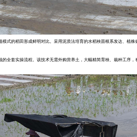
植模式的稻田形成鲜明对比。采用泥质法培育的水稻秧苗根系发达、植株
栽的全套实操流程。该技术无需外购营养土，大幅精简育秧、栽种工序，