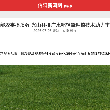
信阳新闻网
触屏版
能农事提质效 光山县推广水稻轻简种植技术助力
2026-07-05
来源：信阳日报
水稻泥质法育、抛秧现场观摩暨科技成果转化研讨会”在光山县泼陂河镇禾