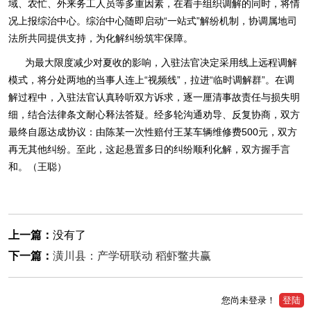
域、农忙、外来务工人员等多重因素，在着手组织调解的同时，将情
况上报综治中心。综治中心随即启动“一站式”解纷机制，协调属地司
法所共同提供支持，为化解纠纷筑牢保障。
为最大限度减少对夏收的影响，入驻法官决定采用线上远程调解
模式，将分处两地的当事人连上“视频线”，拉进“临时调解群”。在调
解过程中，入驻法官认真聆听双方诉求，逐一厘清事故责任与损失明
细，结合法律条文耐心释法答疑。经多轮沟通劝导、反复协商，双方
最终自愿达成协议：由陈某一次性赔付王某车辆维修费500元，双方
再无其他纠纷。至此，这起悬置多日的纠纷顺利化解，双方握手言
和。（王聪）
上一篇：
没有了
下一篇：
潢川县：产学研联动 稻虾鳖共赢
您尚未登录！
登陆