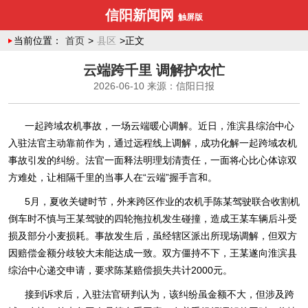
信阳新闻网
触屏版
当前位置：
首页
>
县区
>正文
云端跨千里 调解护农忙
2026-06-10
来源：信阳日报
一起跨域农机事故，一场云端暖心调解。近日，淮滨县综治中心
入驻法官主动靠前作为，通过远程线上调解，成功化解一起跨域农机
事故引发的纠纷。法官一面释法明理划清责任，一面将心比心体谅双
方难处，让相隔千里的当事人在“云端”握手言和。
5月，夏收关键时节，外来跨区作业的农机手陈某驾驶联合收割机
倒车时不慎与王某驾驶的四轮拖拉机发生碰撞，造成王某车辆后斗受
损及部分小麦损耗。事故发生后，虽经辖区派出所现场调解，但双方
因赔偿金额分歧较大未能达成一致。双方僵持不下，王某遂向淮滨县
综治中心递交申请，要求陈某赔偿损失共计2000元。
接到诉求后，入驻法官研判认为，该纠纷虽金额不大，但涉及跨