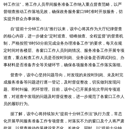
钟工作法”，将工作人员早间服务准备工作纳入重点督查范畴，以严
督细查推动工作落地见效，确保政务服务窗口9时准时开放服务，切
实提升群众办事体验。
自“提前十分钟工作法”推行以来，该中心将其作为大厅纪律督查
的核心内容，进一步健全“定时巡查、错峰抽查、全程监督”的督查机
制，严格按照“8时50分前完成业务办理准备工作”的要求，每天在规
定时间对各楼层、各窗口工作人员到岗情况、服务准备工作开展专项
巡查，重点检查工作人员是否按时到岗、业务设备是否调试到位、办
事材料是否准备齐全等关键环节，确保各项服务准备工作落实落细。
督查中，该中心坚持问题导向，对发现的未按时到岗、未及时完
成服务准备等问题进行逐一登记，及时督促整改，切实做到发现问
题、即时纠偏、闭环管理。目前，该中心已开展多轮次早间专项巡
查，对巡查中发现的问题及时督促整改，进一步规范了各窗口工作人
员的履职行为。
据了解，该中心将持续加大“提前十分钟工作法”执行力度，常态
化开展早间服务准备工作专项督查，对落实不力的窗口及个人将严肃
批评，以督查推动作风建设常态化、长效化。同时，以“提前十分钟