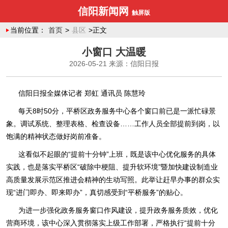
信阳新闻网
触屏版
当前位置：
首页
>
县区
>正文
小窗口 大温暖
2026-05-21
来源：信阳日报
信阳日报全媒体记者 郑虹 通讯员 陈慧玲
每天8时50分，平桥区政务服务中心各个窗口前已是一派忙碌景
象。调试系统、整理表格、检查设备……工作人员全部提前到岗，以
饱满的精神状态做好岗前准备。
这看似不起眼的“提前十分钟”上班，既是该中心优化服务的具体
实践，也是落实平桥区“破除中梗阻、提升软环境”暨加快建设制造业
高质量发展示范区推进会精神的生动写照。此举让赶早办事的群众实
现“进门即办、即来即办”，真切感受到“平桥服务”的贴心。
为进一步强化政务服务窗口作风建设，提升政务服务质效，优化
营商环境，该中心深入贯彻落实上级工作部署，严格执行“提前十分