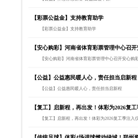
【彩票公益金】支持教育助学
【彩票公益金】支持教育助学
【安心购彩】河南省体育彩票管理中心召开
【安心购彩】河南省体育彩票管理中心召开安心购
【公益】公益惠民暖人心，责任担当启新程
【公益】公益惠民暖人心，责任担当启新程
【复工】启新程，再出发！体彩为2026复
【复工】启新程，再出发！体彩为2026复工季注入
【传统足球】体彩4场进球燃动绿城！郑州