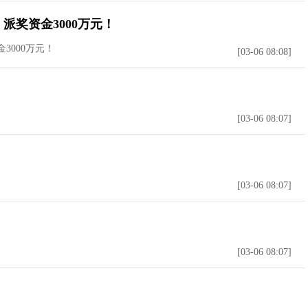
！派奖资金3000万元！
3000万元！
[03-06 08:08]
[03-06 08:07]
[03-06 08:07]
[03-06 08:07]