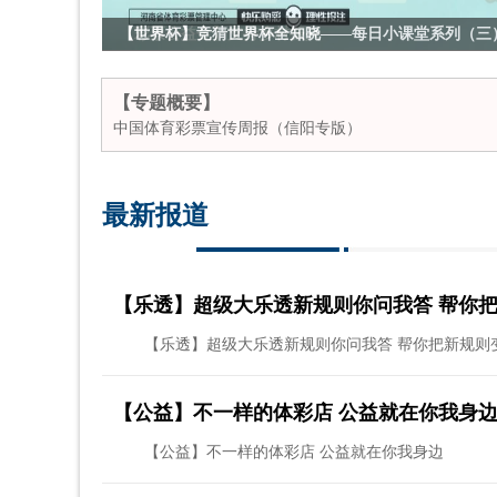
【彩票公益金】支持乡村振兴
【专题概要】
中国体育彩票宣传周报（信阳专版）
最新报道
【乐透】超级大乐透新规则你问我答 帮你
【乐透】超级大乐透新规则你问我答 帮你把新规则
【公益】不一样的体彩店 公益就在你我身
【公益】不一样的体彩店 公益就在你我身边