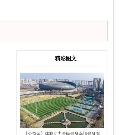
精彩图文
【公益金】体彩助力全民健身幸福健身圈