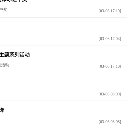
中奖
[03-06 17:10]
[03-06 17:04]
主题系列活动
列活动
[03-06 17:10]
[03-06 08:09]
谛
[03-06 08:08]