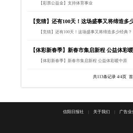
【彩票公益金】支持体育事业
【竞猜】还有100天！这场盛事又将缔造多
【竞猜】还有100天！这场盛事又将缔造多少经典？
【体彩新春季】新春市集启新程 公益体彩
【体彩新春季】新春市集启新程 公益体彩暖中原
共113条记录 4/4页
首
信阳日报社
关于我们
广告业
|
|