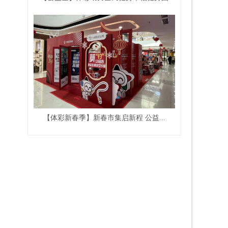
【体彩新春季】新春市集启新程 公益...