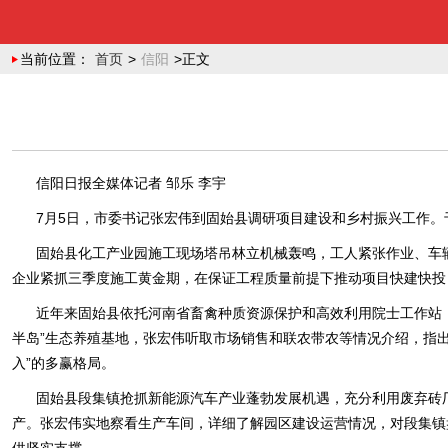
当前位置：
首页
>
信阳
>正文
信阳日报全媒体记者 邹乐 李宇
7月5日，市委书记张宏伟到固始县调研项目建设和乡村振兴工作。
固始县化工产业园施工现场塔吊林立机械轰鸣，工人紧张作业、车
企业紧抓三季度施工黄金期，在保证工程质量前提下推动项目快建快投
近年来固始县依托河南省畜禽种质资源保护和高效利用院士工作站，探
半岛”生态养殖基地，张宏伟听取市场销售和联农带农等情况介绍，指
入”的多赢格局。
固始县段集镇抢抓新能源汽车产业蓬勃发展机遇，充分利用废弃砖
产。张宏伟实地察看生产车间，详细了解园区建设运营情况，对段集镇