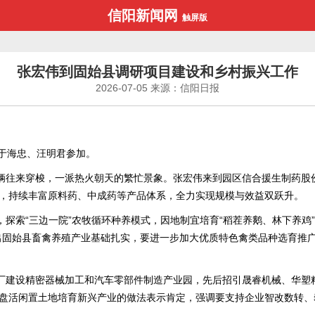
信阳新闻网
触屏版
张宏伟到固始县调研项目建设和乡村振兴工作
2026-07-05
来源：信阳日报
于海忠、汪明君参加。
辆往来穿梭，一派热火朝天的繁忙景象。张宏伟来到园区信合援生制药股
，持续丰富原料药、中成药等产品体系，全力实现规模与效益双跃升。
索“三边一院”农牧循环种养模式，因地制宜培育“稻茬养鹅、林下养鸡”
出固始县畜禽养殖产业基础扎实，要进一步加大优质特色禽类品种选育推广
厂建设精密器械加工和汽车零部件制造产业园，先后招引晟睿机械、华塑精
盘活闲置土地培育新兴产业的做法表示肯定，强调要支持企业智改数转、