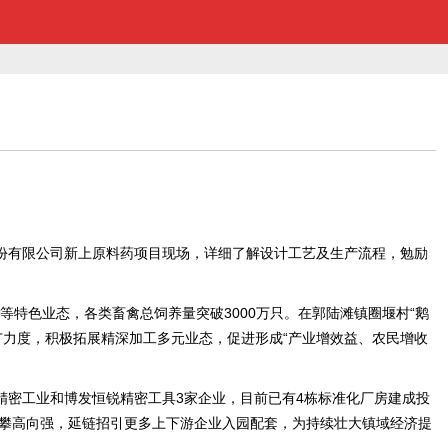
份有限公司新上原料药项目现场，详细了解设计工艺及生产流程，勉励
等特色业态，各类畜禽总饲养量突破3000万只。在郭陆滩镇圈堰村“鹅
力度，积极拓展精深加工多元业态，促进形成“产业增效益、农民增收
密工业和博发恒锐精密工具3家企业，目前已有4栋标准化厂房建成投
攀高向强，延链招引更多上下游企业入园配套，为持续壮大镇域经济提