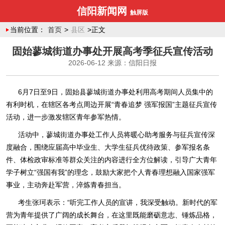
信阳新闻网
触屏版
当前位置：
首页
>
县区
>正文
固始蓼城街道办事处开展高考季征兵宣传活动
2026-06-12
来源：信阳日报
6月7日至9日，固始县蓼城街道办事处利用高考期间人员集中的
有利时机，在辖区各考点周边开展“青春追梦 强军报国”主题征兵宣传
活动，进一步激发辖区青年参军热情。
活动中，蓼城街道办事处工作人员将暖心助考服务与征兵宣传深
度融合，围绕应届高中毕业生、大学生征兵优待政策、参军报名条
件、体检政审标准等群众关注的内容进行全方位解读，引导广大青年
学子树立“强国有我”的理念，鼓励大家把个人青春理想融入国家强军
事业，主动奔赴军营，淬炼青春担当。
考生张珂表示：“听完工作人员的宣讲，我深受触动。新时代的军
营为青年提供了广阔的成长舞台，在这里既能磨砺意志、锤炼品格，