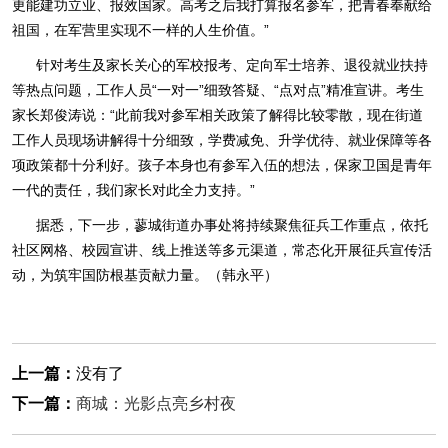
更能建功立业、报效国家。高考之后我打算报名参军，把青春奉献给
祖国，在军营里实现不一样的人生价值。”
针对考生及家长关心的军校报考、定向军士培养、退役就业扶持
等热点问题，工作人员“一对一”细致答疑、“点对点”精准宣讲。考生
家长郑俊涛说：“此前我对参军相关政策了解得比较零散，现在街道
工作人员现场讲解得十分细致，学费减免、升学优待、就业保障等各
项政策都十分利好。孩子本身也有参军入伍的想法，保家卫国是青年
一代的责任，我们家长对此全力支持。”
据悉，下一步，蓼城街道办事处将持续聚焦征兵工作重点，依托
社区网格、校园宣讲、线上推送等多元渠道，常态化开展征兵宣传活
动，为筑牢国防根基贡献力量。（韩永平）
上一篇：
没有了
下一篇：
商城：光影点亮乡村夜