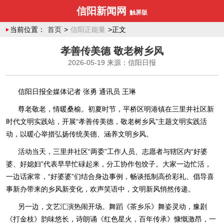
信阳新闻网
触屏版
当前位置：
首页
>
信阳正能量
>正文
孝善传美德 敬老树乡风
2026-05-19
来源：信阳日报
信阳日报全媒体记者 张勇 通讯员 王琳
尊老敬老，情暖桑榆。初夏时节，平桥区明港镇在三里井社区新
时代文明实践站，开展“孝善传美德，敬老树乡风”主题文明实践活
动，以暖心举措弘扬传统美德、涵养文明乡风。
活动当天，三里井社区“两委”工作人员、志愿者与辖区内“好婆
婆、好媳妇”代表早早忙碌起来，分工协作包饺子。大家一边忙活，
一边话家常，“好婆婆”们结合身边事例，畅谈抵制高价彩礼、倡导喜
事新办带来的乡风新变化，欢声笑语中，文明新风悄然传递。
另一边，文艺汇演热闹开场。舞蹈《茶乡乐》舞姿灵动，豫剧
《打金枝》韵味悠长，诗朗诵《红色星火，百年传承》慷慨激昂，一