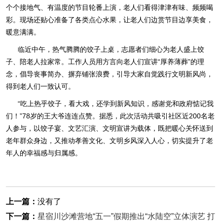
个个接地气、有温度的节目轮番上演，老人们看得津津有味、频频喝
彩。现场还贴心准备了各类点心水果，让老人们边赏节目边享美食，
暖意满满。
临近中午，热气腾腾的饺子上桌，志愿者们细心为老人盛上饺
子、陪老人拉家常。工作人员用方言向老人们宣讲“厚养薄葬”的理
念，倡导丧事简办、摒弃铺张浪费，引导大家自觉践行文明新风尚，
得到老人们一致认可。
“吃上热乎饺子，看大戏，还学到新风知识，感谢党和政府惦记我
们！”78岁的王大爷连连点赞。据悉，此次活动共吸引社区近200名老
人参与，以饺子宴、文艺汇演、文明宣讲为载体，既把暖心关怀送到
老年群众身边，又推动孝善文化、文明乡风深入人心，切实提升了老
年人的幸福感与归属感。
上一篇：
没有了
下一篇：
星宿川沙滩营地“五一”假期推出“水陆空”立体演艺 打